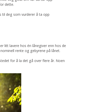
or dette.
ps til deg som vurderer å ta opp
r litt lavere hos én lånegiver enn hos de
r nominell rente og gebyrene på lånet.
stedet for å la det gå over flere år. Noen