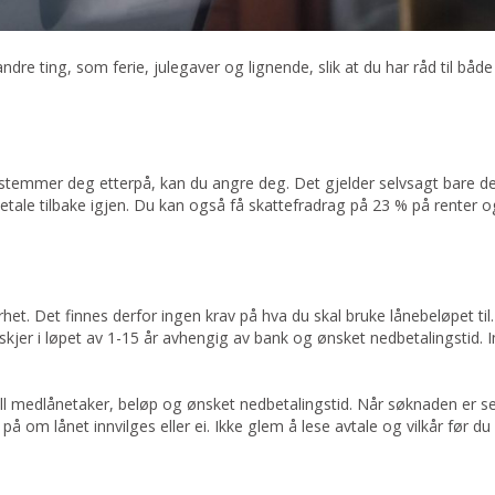
l andre ting, som ferie, julegaver og lignende, slik at du har råd til bå
temmer deg etterpå, kan du angre deg. Det gjelder selvsagt bare de
ale tilbake igjen. Du kan også få skattefradrag på 23 % på renter og
kerhet. Det finnes derfor ingen krav på hva du skal bruke lånebeløpet ti
skjer i løpet av 1-15 år avhengig av bank og ønsket nedbetalingstid. 
ll medlånetaker, beløp og ønsket nedbetalingstid. Når søknaden er s
å om lånet innvilges eller ei. Ikke glem å lese avtale og vilkår før du