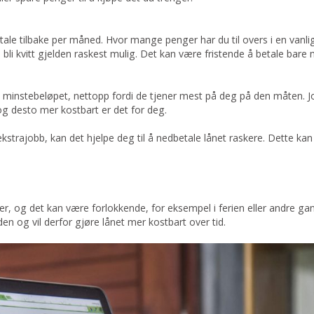
ale tilbake per måned. Hvor mange penger har du til overs i en vanli
 bli kvitt gjelden raskest mulig. Det kan være fristende å betale bar
 minstebeløpet, nettopp fordi de tjener mest på deg på den måten. Jo l
og desto mer kostbart er det for deg.
ekstrajobb, kan det hjelpe deg til å nedbetale lånet raskere. Dette ka
er, og det kan være forlokkende, for eksempel i ferien eller andre g
n og vil derfor gjøre lånet mer kostbart over tid.