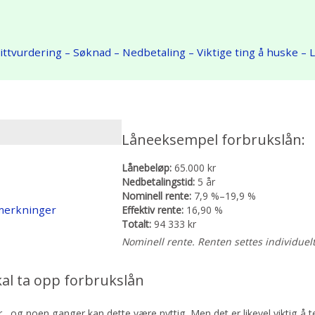
ittvurdering
– Søknad
– Nedbetaling
– Viktige ting å huske
– 
Låneeksempel forbrukslån:
Lånebeløp:
65.000 kr
Nedbetalingstid:
5 år
Nominell rente:
7,9 %–19,9 %
merkninger
Effektiv rente:
16,90 %
Totalt:
94 333 kr
Nominell rente. Renten settes individuelt
kal ta opp forbrukslån
r , og noen ganger kan dette være nyttig. Men det er likevel viktig å