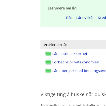
Les videre om lån:
Råd
– Lånevilkår
– Kred
Artikler om lån
Låne uten sikkerhet
Forbedre privatøkonomien
Låne penger med betalingsan
Viktige ting å huske når du s
Forbrukslån
gjør det enkelt å skaffe penge