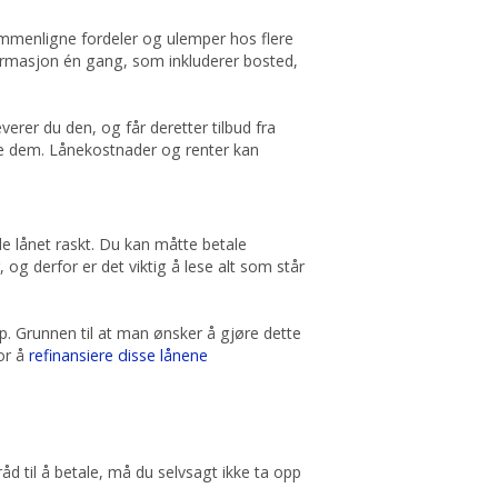
ammenligne fordeler og ulemper hos flere
formasjon én gang, som inkluderer bosted,
erer du den, og får deretter tilbud fra
igne dem. Lånekostnader og renter kan
le lånet raskt. Du kan måtte betale
g derfor er det viktig å lese alt som står
p. Grunnen til at man ønsker å gjøre dette
or å
refinansiere disse lånene
d til å betale, må du selvsagt ikke ta opp