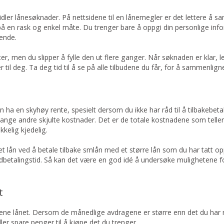
ler lånesøknader. På nettsidene til en lånemegler er det lettere å s
på en rask og enkel måte. Du trenger bare å oppgi din personlige in
nende.
 men du slipper å fylle den ut flere ganger. Når søknaden er klar, lev
r til deg. Ta deg tid til å se på alle tilbudene du får, for å sammenl
n ha en skyhøy rente, spesielt dersom du ikke har råd til å tilbakebeta
ge andre skjulte kostnader. Det er de totale kostnadene som teller, o
kkelig kjedelig.
t lån ved å betale tilbake smlån med et større lån som du har tatt op
edbetalingstid. Så kan det være en god idé å undersøke mulighetene f
t
tjene lånet. Dersom de månedlige avdragene er større enn det du har rå
ler spare penger til å kjøpe det du trenger.