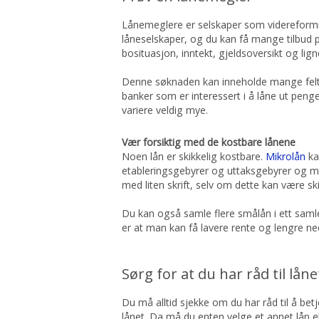
Lånemeglere er selskaper som videreformid
låneselskaper, og du kan få mange tilbud 
bosituasjon, inntekt, gjeldsoversikt og lig
Denne søknaden kan inneholde mange felter,
banker som er interessert i å låne ut penge
variere veldig mye.
Vær forsiktig med de kostbare lånene
Noen lån er skikkelig kostbare.
Mikrolån
ka
etableringsgebyrer og uttaksgebyrer og man
med liten skrift, selv om dette kan være ski
Du kan også samle flere smålån i ett samle
er at man kan få lavere rente og lengre n
Sørg for at du har råd til låne
Du må alltid sjekke om du har råd til å be
lånet. Da må du enten velge et annet lån el