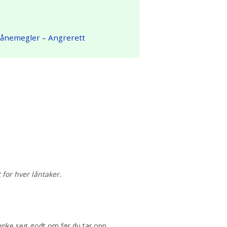
Lånemegler
– Angrerett
 for hver låntaker.
 tenke seg godt om før du tar opp