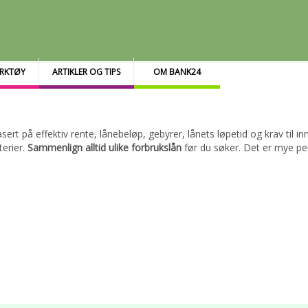
RKTØY
ARTIKLER OG TIPS
OM BANK24
t på effektiv rente, lånebeløp, gebyrer, lånets løpetid og krav til inn
terier.
Sammenlign alltid ulike forbrukslån
før du søker. Det er mye pe