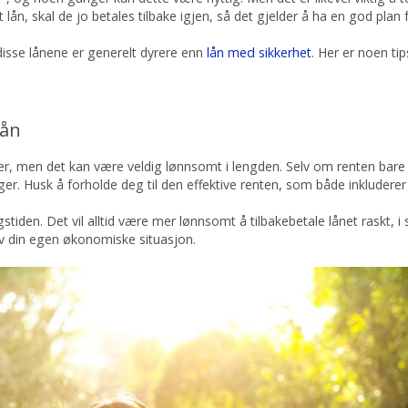
lån, skal de jo betales tilbake igjen, så det gjelder å ha en god plan f
disse lånene er generelt dyrere enn
lån med sikkerhet
. Her er noen ti
lån
er, men det kan være veldig lønnsomt i lengden. Selv om renten bare e
ger. Husk å forholde deg til den effektive renten, som både inkludere
tiden. Det vil alltid være mer lønnsomt å tilbakebetale lånet raskt, i 
av din egen økonomiske situasjon.